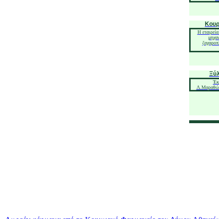
Κουρ
Η εταιρεία
μηχα
ζαχαροπ
Ξύλ
Έκ
Λ.Μαραθών