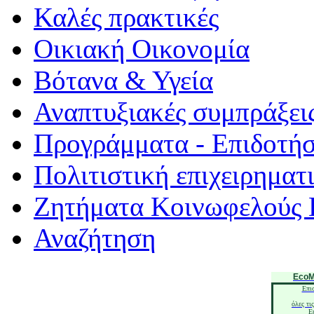
Καλές πρακτικές
Οικιακή Οικονομία
Βότανα & Υγεία
Αναπτυξιακές συμπράξει
Προγράμματα - Επιδοτήσ
Πολιτιστική επιχειρηματ
Ζητήματα Κοινωφελούς 
Αναζήτηση
EcoM
Επι
όλες τι
E