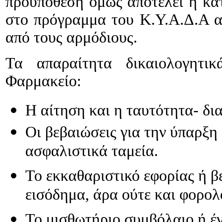
προϋπόθεση όμως αποτελεί η κα
στο πρόγραμμα του
Κ.Υ.Α.Δ.Α α
από τους αρμόδιους.
Τα απαραίτητα δικαιολογητι
Φαρμακείο:
Η αίτηση και η ταυτότητα- δι
Οι βεβαιώσεις για την ύπαρξη
ασφαλιστικά ταμεία.
Το εκκαθαριστικό εφορίας ή β
εισόδημα, άρα ούτε και φορο
Το μισθωτήριο συμβόλαιο ή 