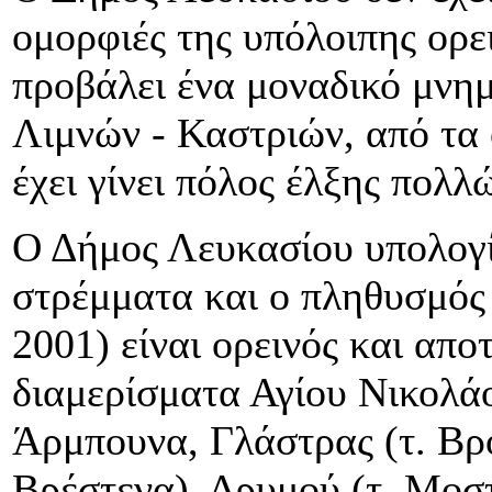
ομορφιές της υπόλοιπης ορει
προβάλει ένα μοναδικό μνημ
Λιμνών - Καστριών, από τα 
έχει γίνει πόλος έλξης πολλ
Ο Δήμος Λευκασίου υπολογί
στρέμματα και ο πληθυσμός
2001) είναι ορεινός και απο
διαμερίσματα Αγίου Νικολάο
Άρμπουνα, Γλάστρας (τ. Βρ
Βρέστενα), Δρυμού (τ. Μοστ