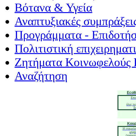
Βότανα & Υγεία
Αναπτυξιακές συμπράξει
Προγράμματα - Επιδοτήσ
Πολιτιστική επιχειρηματ
Ζητήματα Κοινωφελούς 
Αναζήτηση
EcoM
Επι
όλες τι
E
Κουρ
Η εταιρεία
μηχα
ζαχαροπ