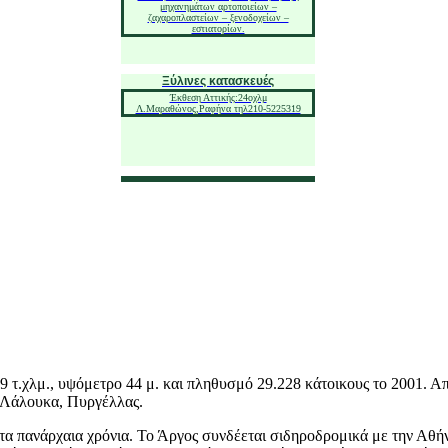
μηχανημάτων αρτοποιείων –
ζαχαροπλαστείων – ξενοδοχείων –
εστιατορίων.
Ξύλινες κατασκευές
Έκθεση Αττικής:24oχλμ
Λ.Μαραθώνος,Ραφήνα τηλ210-5225319
9 τ.χλμ., υψόμετρο 44 μ. και πληθυσμό 29.228 κάτοικους το 2001. 
 Λάλουκα, Πυργέλλας.
τα πανάρχαια χρόνια. Το Άργος συνδέεται σιδηροδρομικά με την Αθήν