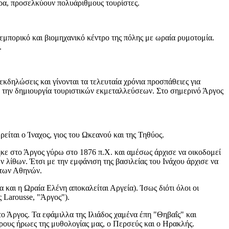
ερα, προσελκύουν πολυάριθμους τουρίστες.
 εμπορικό και βιομηχανικό κέντρο της πόλης με ωραία ρυμοτομία.
.
εκδηλώσεις και γίνονται τα τελευταία χρόνια προσπάθειες για
 την δημιουργία τουριστικών εκμεταλλεύσεων. Στο σημερινό Άργος
είται ο Ίναχος, γιος του Ωκεανού και της Τηθύος.
ε στο Άργος γύρω στο 1876 π.Χ. και αμέσως άρχισε να οικοδομεί
ν λίθων. Έτσι με την εμφάνιση της βασιλείας του Ινάχου άρχισε να
ς των Αθηνών.
 και η Ωραία Ελένη αποκαλείται Αργεία). Ίσως διότι όλοι οι
 Larousse, "Άργος").
το Άργος. Τα εφάμιλλα της Ιλιάδος χαμένα έπη "Θηβαΐς" και
ερους ήρωες της μυθολογίας μας, ο Περσεύς και ο Ηρακλής.