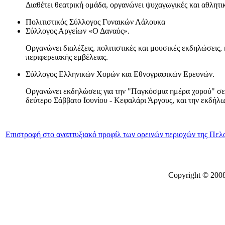
Διαθέτει θεατρική ομάδα, οργανώνει ψυχαγωγικές και αθλητικ
Πολιτιστικός Σύλλογος Γυναικών Λάλουκα
Σύλλογος Αργείων «Ο Δαναός».
Οργανώνει διαλέξεις, πολιτιστικές και μουσικές εκδηλώσεις, 
περιφερειακής εμβέλειας.
Σύλλογος Ελληνικών Χορών και Εθνογραφικών Ερευνών.
Οργανώνει εκδηλώσεις για την "Παγκόσμια ημέρα χορού" σε 
δεύτερο Σάββατο Ιουνίου - Κεφαλάρι Άργους, και την εκδήλω
Επιστροφή στο αναπτυξιακό προφίλ των ορεινών περιοχών της Πε
Copyright © 2008