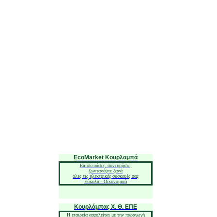
EcoMarket Κουρλαμπά
Επισκευάστε, συντηρήστε,
ζωντανέψτε ξανά
όλες τις ηλεκτρικές συσκευές σας
Eύκολα - Oικονομικά
Κουρλάμπας Χ. Θ. ΕΠΕ
Η εταιρεία ασχολείται με την παραγωγή