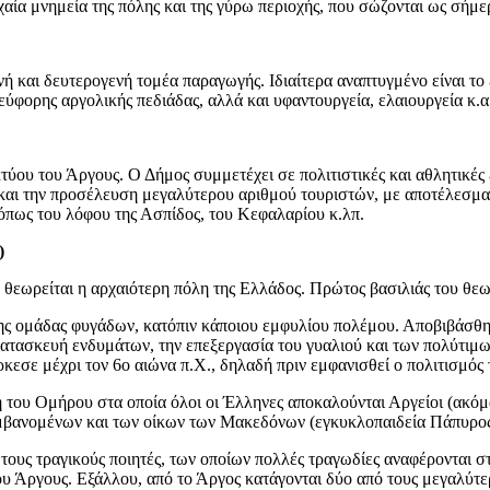
αία μνημεία της πόλης και της γύρω περιοχής, που σώζονται ως σήμ
νή και δευτερογενή τομέα παραγωγής. Ιδιαίτερα αναπτυγμένο είναι το
εύφορης αργολικής πεδιάδας, αλλά και υφαντουργεία, ελαιουργεία κ.α
τύου του Άργους. Ο Δήμος συμμετέχει σε πολιτιστικές και αθλητικές 
αι την προσέλευση μεγαλύτερου αριθμού τουριστών, με αποτέλεσμα
 όπως του λόφου της Ασπίδος, του Κεφαλαρίου κ.λπ.
)
θεωρείται η αρχαιότερη πόλη της Ελλάδος. Πρώτος βασιλιάς του θεωρ
ς ομάδας φυγάδων, κατόπιν κάποιου εμφυλίου πολέμου. Αποβιβάσθηκ
 κατασκευή ενδυμάτων, την επεξεργασία του γυαλιού και των πολύτιμω
ρκεσε μέχρι τον 6ο αιώνα π.Χ., δηλαδή πριν εμφανισθεί ο πολιτισμό
 του Ομήρου στα οποία όλοι οι Έλληνες αποκαλούνται Αργείοι (ακόμα
αμβανομένων και των οίκων των Μακεδόνων (εγκυκλοπαιδεία Πάπυρος
τους τραγικούς ποιητές, των οποίων πολλές τραγωδίες αναφέρονται σ
ίου Άργους. Εξάλλου, από το Άργος κατάγονται δύο από τους μεγαλύτ