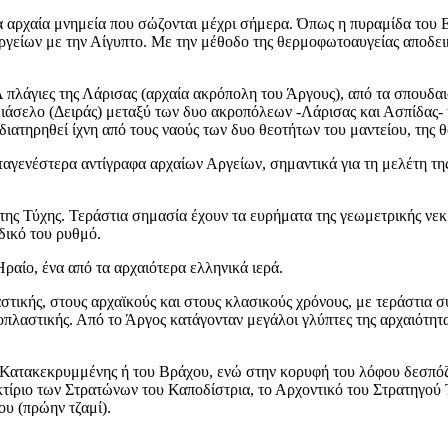
α αρχαία μνημεία που σώζονται μέχρι σήμερα. Όπως η πυραμίδα του 
γείων με την Αίγυπτο. Με την μέθοδο της θερμοφωτοαυγείας αποδεικν
 πλάγιες της Λάρισας (αρχαία ακρόπολη του Άργους), από τα σπουδαι
 διάσελο (Δειράς) μεταξύ των δυο ακροπόλεων -Λάρισας και Ασπίδας
ατηρηθεί ίχνη από τους ναούς των δυο θεοτήτων του μαντείου, της θ
αγενέστερα αντίγραφα αρχαίων Αργείων, σημαντικά για τη μελέτη της
ς της Τύχης. Τεράστια σημασία έχουν τα ευρήματα της γεωμετρικής νε
δικό του ρυθμό.
Ηραίο, ένα από τα αρχαιότερα ελληνικά ιερά.
τικής, στους αρχαϊκούς και στους κλασικούς χρόνους, με τεράστια συ
πλαστικής. Από το Άργος κατάγονταν μεγάλοι γλύπτες της αρχαιότητα
ης Κατακεκρυμμένης ή του Βράχου, ενώ στην κορυφή του λόφου δεσπόζ
 κτίριο των Στρατώνων του Καποδίστρια, το Αρχοντικό του Στρατηγού 
υ (πρώην τζαμί).