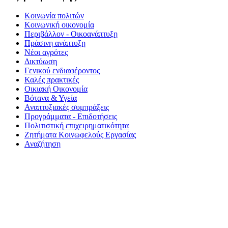
Κοινωνία πολιτών
Κοινωνική οικονομία
Περιβάλλον - Οικοανάπτυξη
Πράσινη ανάπτυξη
Νέοι αγρότες
Δικτύωση
Γενικού ενδιαφέροντος
Καλές πρακτικές
Οικιακή Οικονομία
Βότανα & Υγεία
Αναπτυξιακές συμπράξεις
Προγράμματα - Επιδοτήσεις
Πολιτιστική επιχειρηματικότητα
Ζητήματα Κοινωφελούς Εργασίας
Αναζήτηση