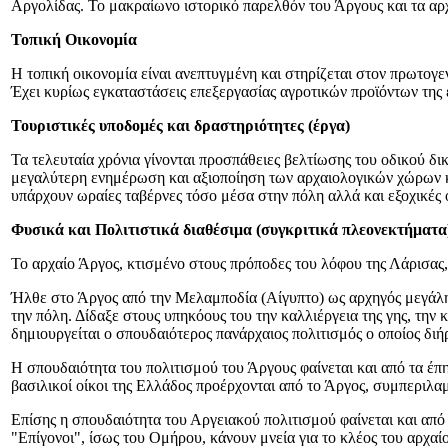
Αργολίδας. Το μακραίωνο ιστορικό παρελθόν του Άργους και τα αρχ
Τοπική Οικονομία
Η τοπική οικονομία είναι ανεπτυγμένη και στηρίζεται στον πρωτογε
Έχει κυρίως εγκαταστάσεις επεξεργασίας αγροτικών προϊόντων της 
Τουριστικές υποδομές και δραστηριότητες (έργα)
Τα τελευταία χρόνια γίνονται προσπάθειες βελτίωσης του οδικού δικ
μεγαλύτερη ενημέρωση και αξιοποίηση των αρχαιολογικών χώρων κ
υπάρχουν ωραίες ταβέρνες τόσο μέσα στην πόλη αλλά και εξοχικές
Φυσικά και Πολιτιστικά διαθέσιμα (συγκριτικά πλεονεκτήματα
Το αρχαίο Άργος, κτισμένο στους πρόποδες του λόφου της Λάρισας, 
Ήλθε στο Άργος από την Μελαμποδία (Αίγυπτο) ως αρχηγός μεγάλη
την πόλη. Δίδαξε στους υπηκόους του την καλλιέργεια της γης, την
δημιουργείται ο σπουδαιότερος πανάρχαιος πολιτισμός ο οποίος διή
Η σπουδαιότητα του πολιτισμού του Άργους φαίνεται και από τα έπη
βασιλικοί οίκοι της Ελλάδος προέρχονται από το Άργος, συμπεριλ
Επίσης η σπουδαιότητα του Αργειακού πολιτισμού φαίνεται και από 
"Επίγονοι", ίσως του Ομήρου, κάνουν μνεία για το κλέος του αρχα