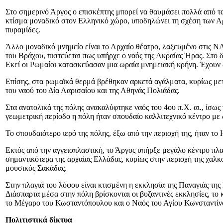
Στο σημερινό Άργος ο επισκέπτης μπορεί να θαυμάσει πολλά από τ
κτίσμα μοναδικό στον Ελληνικό χώρο, υποδηλώνει τη σχέση των Αρ
πυραμίδες.
Άλλο μοναδικό μνημείο είναι το Αρχαίο θέατρο, λαξευμένο στις ΝΑ
του Βράχου, πιστεύεται πως υπήρχε ο ναός της Ακραίας Ήρας. Στο
Εκεί οι Ρωμαίοι κατασκεύασαν μια ωραία μνημειακή κρήνη. Έχουν δι
Επίσης, στα ρωμαϊκά θερμά βρέθηκαν αρκετά αγάλματα, κυρίως μετ
του ναού του Δία Λαρισαίου και της Αθηνάς Πολιάδας.
Στα ανατολικά της πόλης ανακαλύφτηκε ναός του 4ου π.Χ. αι., ίσω
γεωμετρική περίοδο η πόλη ήταν σπουδαίο καλλιτεχνικό κέντρο με 
Το σπουδαιότερο ιερό της πόλης, έξω από την περιοχή της, ήταν το 
Εκτός από την αγγειοπλαστική, το Άργος υπήρξε μεγάλο κέντρο πλασ
σημαντικότερα της αρχαίας Ελλάδας, κυρίως στην περιοχή της χαλκο
μουσικός Σακάδας.
Στην πλαγιά του λόφου είναι κτισμένη η εκκλησία της Παναγιάς τ
Διάσπαρτα μέσα στην πόλη βρίσκονται οι βυζαντινές εκκλησίες, το
το Μέγαρο του Κωσταντόπουλου και ο Ναός του Αγίου Κωνσταντίνο
Πολιτιστικά δίκτυα