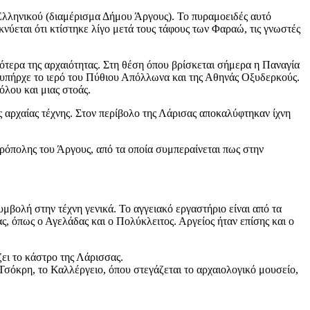
Ελληνικού (διαμέρισμα Δήμου Άργους). Το πυραμοειδές αυτό
ύεται ότι κτίστηκε λίγο μετά τους τάφους των Φαραώ, τις γνωστές
ότερα της αρχαιότητας. Στη θέση όπου βρίσκεται σήμερα η Παναγία
- υπήρχε το ιερό του Πύθιου Απόλλωνα και της Αθηνάς Οξυδερκούς.
όλου και μιας στοάς.
 αρχαίας τέχνης. Στον περίβολο της Λάρισας αποκαλύφτηκαν ίχνη
κρόπολης του Άργους, από τα οποία συμπεραίνεται πως στην
μβολή στην τέχνη γενικά. Το αγγειακό εργαστήριο είναι από τα
ς, όπως ο Αγελάδας και ο Πολύκλειτος. Αργείος ήταν επίσης και ο
ει το κάστρο της Λάρισσας.
Τσόκρη, το Καλλέργειο, όπου στεγάζεται το αρχαιολογικό μουσείο,