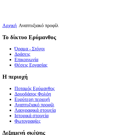
Αρχική
Αναπτυξιακό προφίλ
Το δίκτυο Ερύμανθος
Όραμα - Στόχοι
Δράσεις
Επικοινωνία
Θέσεις Εργασίας
Η περιοχή
Ποταμός Ερύμανθος
Δρυοδάσος Φολόη
Ευρύτερη περιοχή
Αναπτυξιακό προφίλ
Λαογραφικά στοιχεία
Ιστορικά στοιχεία
Φωτογραφίες
Δεξαμενή σκέψης