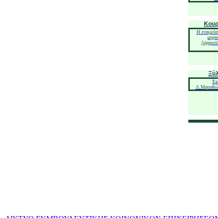
Κουρ
Η εταιρεία
μηχα
ζαχαροπ
Ξύλ
Έκ
Λ.Μαραθών