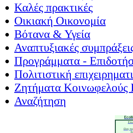
Καλές πρακτικές
Οικιακή Οικονομία
Βότανα & Υγεία
Αναπτυξιακές συμπράξει
Προγράμματα - Επιδοτήσ
Πολιτιστική επιχειρηματ
Ζητήματα Κοινωφελούς 
Αναζήτηση
EcoM
Επι
όλες τι
E